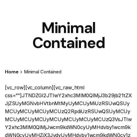
Minimal
Contained
Home
Minimal Contained
[vc_row][vc_column][vc_raw_html css=””]JTNDZGl2JTIwY2xhc3MlM0QlMjJ3b29jb21tZXJjZSUyMGNvbHVtbnMtMyUyMCUyMiUzRSUwQSUyMCUyMCUyMCUyMCUzQ2RpdiUzRSUwQSUyMCUyMCUyMCUyMCUyMCUyMCUyMCUyMCUzQ3VsJTIwY2xhc3MlM0QlMjJwcm9kdWN0cyUyMHdvby1wcm9kdWN0cyUyMHZjX3JvdyUyMHdvby1wcm9kdWN0cy1zbGlkZXIlMjAtdW5saXN0JTIwbWFzb25yeSUyMiUyMGRhdGEtc2hvcC1tYXNvbnJ5JTNEJTIydHJ1ZSUyMiUyMGRhdGEtbGF6eS1jb250YWluZXIlM0QlMjJwcm9kdWN0cyUyMiUzRSUwQSUyMCUyMCUyMCUyMCUyMCUyMCUyMCUyMCUyMCUyMCUyMCUyMCUzQ2xpJTIwY2xhc3MlM0QlMjJwcm9kdWN0JTIwdHlwZS1wcm9kdWN0JTIwcG9zdC0yMDQ3NiUyMHN0YXR1cy1wdWJsaXNoJTIwZmlyc3QlMjBpbnN0b2NrJTIwcHJvZHVjdF9jYXQtY2hhaXJzJTIwcHJvZHVjdF9jYXQtZXZlcnlkYXktZXNzZW50aWFscyUyMHByb2R1Y3RfdGFnLWNyZWF0aXZlJTIwcHJvZHVjdF90YWctc2hvcCUyMHByb2R1Y3RfdGFnLXdvcmRwcmVzcyUyMGhhcy1wb3N0LXRodW1ibmFpbCUyMHNhbGUlMjBzaGlwcGluZy10YXhhYmxlJTIwcHVyY2hhc2FibGUlMjBwcm9kdWN0LXR5cGUtdmFyaWFibGUlMjBoYXMtZGVmYXVsdC1hdHRyaWJ1dGVzJTIwbWFzb25yeS1icmljayUyMiUyMGRhdGEtcHJvZHVjdC1pdGVtJTNEJTIydHJ1ZSUyMiUyMGRhdGEtbGF6eS1pdGVtJTNEJTIyJTIyJTIwZGF0YS1sYXp5LXNjb3BlJTNEJTIycHJvZHVjdHMlMjIlM0UlMEElMjAlMjAlMjAlMjAlMjAlMjAlMjAlMjAlMjAlMjAlMjAlMjAlMjAlMjAlMjAlMjAlM0NkaXYlMjBjbGFzcyUzRCUyMnByb2R1Y3QtaXRlbSUyMHByb2R1Y3QtaXRlbS1ncmlkJTIwY2FyZCUyMC10eXBlMiUyMC1jb250YWluZWQlMjAtaW1nLXNjYWxlJTIwLWxlZnQlMjIlM0UlMEElMjAlMjAlMjAlMjAlMjAlMjAlMjAlMjAlMjAlMjAlMjAlMjAlMjAlMjAlMjAlMjAlMjAlMjAlMjAlMjAlM0NkaXYlMjBjbGFzcyUzRCUyMnByb2R1Y3QtaXRlbS10aHVtYm5haWwlMjIlM0UlMEElMjAlMjAlMjAlMjAlMjAlMjAlMjAlMjAlMjAlMjAlMjAlMjAlMjAlMjAlMjAlMjAlMjAlMjAlMjAlMjAlMjAlMjAlMjAlMjAlM0NidXR0b24lMjBjbGFzcyUzRCUyMmljb24tYnV0dG9uJTIwYnV0dG9uLXF1aWNrdmlldyUyMC1mYWRlLWRvd24lMjAtdG9wJTIwLWRtLWlnbm9yZSUyMiUyMGRhdGEtcHJvZHVjdC1pZCUzRCUyMjIwNDc2JTIyJTNFJTBBJTIwJTIwJTIwJTIwJTIwJTIwJTIwJTIwJTIwJTIwJTIwJTIwJTIwJTIwJTIwJTIwJTIwJTIwJTIwJTIwJTIwJTIwJTIwJTIwJTIwJTIwJTIwJTIwJTNDaSUyMGNsYXNzJTNEJTIyaWNvbiUyMiUzRSUwQSUyMCUyMCUyMCUyMCUyMCUyMCUyMCUyMCUyMCUyMCUyMCUyMCUyMCUyMCUyMCUyMCUyMCUyMCUyMCUyMCUyMCUyMCUyMCUyMCUyMCUyMCUyMCUyMCUyMCUyMCUyMCUyMCUzQ3N2ZyUyMGNsYXNzJTNEJTIyZGVmYXVsdCUyMiUyMHdpZHRoJTNEJTIyMTglMjIlMjBoZWlnaHQlM0QlMjIxOCUyMiUyMHZpZXdCb3glM0QlMjIwJTIwMCUyMDE4JTIwMTglMjIlMjBmaWxsJTNEJTIybm9uZSUyMiUyMHhtbG5zJTNEJTIyaHR0cCUzQSUyRiUyRnd3dy53My5vcmclMkYyMDAwJTJGc3ZnJTIyJTNFJTBBJTIwJTIwJTIwJTIwJTIwJTIwJTIwJTIwJTIwJTIwJTIwJTIwJTIwJTIwJTIwJTIwJTIwJTIwJTIwJTIwJTIwJTIwJTIwJTIwJTIwJTIwJTIwJTIwJTIwJTIwJTIwJTIwJTIwJTIwJTIwJTIwJTNDcGF0aCUyMGQlM0QlMjJNMCUyMDJWNkgyVjJINlYwSDJDMC45JTIwMCUyMDAlMjAwLjklMjAwJTIwMlpNMiUyMDEySDBWMTZDMCUyMDE3LjElMjAwLjklMjAxOCUyMDIlMjAxOEg2VjE2SDJWMTJaTTE2JTIwMTZIMTJWMThIMTZDMTcuMSUyMDE4JTIwMTglMjAxNy4xJTIwMTglMjAxNlYxMkgxNlYxNlpNMTYlMjAwSDEyVjJIMTZWNkgxOFYyQzE4JTIwMC45JTIwMTcuMSUyMDAlMjAxNiUyMDBaJTIyJTNFJTNDJTJGcGF0aCUzRSUwQSUyMCUyMCUyMCUyMCUyMCUyMCUyMCUyMCUyMCUyMCUyMCUyMCUyMCUyMCUyMCUyMCUyMCUyMCUyMCUyMCUyMCUyMCUyMCUyMCUyMCUyMCUyMCUyMCUyMCUyMCUyMCUyMCUzQyUyRnN2ZyUzRSUwQSUyMCUyMCUyMCUyMCUyMCUyMCUyMCUyMCUyMCUyMCUyMCUyMCUyMCUyMCUyMCUyMCUyMCUyMCUyMCUyMCUyMCUyMCUyMCUyMCUyMCUyMCUyMCUyMCUzQyUyRmklM0UlMEElMjAlMjAlMjAlMjAlMjAlMjAlMjAlMjAlMjAlMjAlMjAlMjAlMjAlMjAlMjAlMjAlMjAlMjAlMjAlMjAlMjAlMjAlMjAlMjAlM0MlMkZidXR0b24lM0UlMEElMjAlMjAlMjAlMjAlMjAlMjAlMjAlMjAlMjAlMjAlMjAlMjAlMjAlMjAlMjAlMjAlMjAlMjAlMjAlMjAlMjAlMjAlMjAlMjAlM0NkaXYlMjBjbGFzcyUzRCUyMmJ1dHRvbi1mYXZvcml0ZXMlMjAtZmFkZS1kb3duJTIyJTNFJTBBJTIwJTIwJTIwJTIwJTIwJTIwJTIwJTIwJTIwJTIwJTIwJTIwJTIwJTIwJTIwJTIwJTIwJTIwJTIwJTIwJTIwJTIwJTIwJTIwJTIwJTIwJTIwJTIwJTNDZGl2JTIwY2xhc3MlM0QlMjJ5aXRoLXdjd2wtYWRkLXRvLXdpc2hsaXN0JTIwYWRkLXRvLXdpc2hsaXN0LTMyMSUyMHdpc2hsaXN0LWZyYWdtZW50JTIwb24tZmlyc3QtbG9hZCUyMiUyMGRhdGEtZnJhZ21lbnQtcmVmJTNEJTIyMzIxJTIyJTIwZGF0YS1mcmFnbWVudC1vcHRpb25zJTNEJTIyJTIyJTNFJTNDJTJGZGl2JTNFJTBBJTIwJTIwJTIwJTIwJTIwJTIwJTIwJTIwJTIwJTIwJTIwJTIwJTIwJTIwJTIwJTIwJTIwJTIwJTIwJTIwJTIwJTIwJTIwJTIwJTIwJTIwJTIwJTIwJTNDYSUyMGhyZWYlM0QlMjIlMkYlM0ZhZGRfdG9fd2lzaGxpc3QlM0QzMjElMjIlMjBkYXRhLXByb2R1Y3QtaWQlM0QlMjIzMjElMjIlMjBhcmlhLWxhYmVsJTNEJTIyZmF2b3JpdGVzJTIyJTIwY2xhc3MlM0QlMjJpY29uLWJ1dHRvbiUyMGFkZF90b193aXNobGlzdCUyMHNpbmdsZV9hZGRfdG9fd2lzaGxpc3QlMjBidG4td2lzaGxpc3QlMjAtdW5saW5rJTIwLWRtLWlnbm9yZSUyMiUzRSUwQSUyMCUyMCUyMCUyMCUyMCUyMCUyMCUyMCUyMCUyMCUyMCUyMCUyMCUyMCUyMCUyMCUyMCUyMCUyMCUyMCUyMCUyMCUyMCUyMCUyMCUyMCUyMCUyMCUyMCUyMCUyMCUyMCUzQ2klMjBjbGFzcyUzRCUyMmljb24lMjIlM0UlMEElMjAlMjAlMjAlMjAlMjAlMjAlMjAlMjAlMjAlMjAlMjAlMjAlMjAlMjAlMjAlMjAlMjAlMjAlMjAlMjAlMjAlMjAlMjAlMjAlMjAlMjAlMjAlMjAlMjAlMjAlMjAlMjAlMjAlMjAlMjAlMjAlM0NzdmclMjBjbGFzcyUzRCUyMmRlZmF1bHQlMjIlMjB3aWR0aCUzRCUyMjIwJTIyJTIwaGVpZ2h0JTNEJTIyMTglMjIlMjB2aWV3Qm94JTNEJTIyMCUyMDAlMjAyMCUyMDE4JTIyJTIwZmlsbCUzRCUyMm5vbmUlMjIlMjB4bWxucyUzRCUyMmh0dHAlM0ElMkYlMkZ3d3cudzMub3JnJTJGMjAwMCUyRnN2ZyUyMiUzRSUwQSUyMCUyMCUyMCUyMCUyMCUyMCUyMCUyMCUyMCUyMCUyMCUyMCUyMCUyMCUyMCUyMCUyMCUyMCUyMCUyMCUyMCUyMCUyMCUyMCUyMCUyMCUyMCUyMCUyMCUyMCUyMCUyMCUyMCUyMCUyMCUyMCUyMCUyMCUyMCUyMCUzQ3BhdGglMjBkJTNEJTIyTTE0LjUlMjAwQzEyLjc2JTIwMCUyMDExLjA5JTIwMC43OTQ1NTElMjAxMCUyMDIuMDUwMTRDOC45MSUyMDAuNzk0NTUxJTIwNy4yNCUyMDAlMjA1LjUlMjAwQzIuNDIlMjAwJTIwMCUyMDIuMzczODQlMjAwJTIwNS4zOTUxQzAlMjA5LjEwMyUyMDMuNCUyMDEyLjEyNDMlMjA4LjU1JTIwMTYuNzE1TDEwJTIwMThMMTEuNDUlMjAxNi43MDUyQzE2LjYlMjAxMi4xMjQzJTIwMjAlMjA5LjEwMyUyMDIwJTIwNS4zOTUxQzIwJTIwMi4zNzM4NCUyMDE3LjU4JTIwMCUyMDE0LjUlMjAwWk0xMC4xJTIwMTUuMjUzNEwxMCUyMDE1LjM1MTVMOS45JTIwMTUuMjUzNEM1LjE0JTIwMTEuMDI1NiUyMDIlMjA4LjIyOTk3JTIwMiUyMDUuMzk1MUMyJTIwMy40MzMyNCUyMDMuNSUyMDEuOTYxODUlMjA1LjUlMjAxLjk2MTg1QzcuMDQlMjAxLjk2MTg1JTIwOC41NCUyMDIuOTMyOTclMjA5LjA3JTIwNC4yNzY4NEgxMC45NEMxMS40NiUyMDIuOTMyOTclMjAxMi45NiUyMDEuOTYxODUlMjAxNC41JTIwMS45NjE4NUMxNi41JTIwMS45NjE4NSUyMDE4JTIwMy40MzMyNCUyMDE4JTIwNS4zOTUxQzE4JTIwOC4yMjk5NyUyMDE0Ljg2JTIwMTEuMDI1NiUyMDEwLjElMjAxNS4yNTM0WiUyMiUzRSUzQyUyRnBhdGglM0UlMEElMjAlMjAlMjAlMjAlMjAlMjAlMjAlMjAlMjAlMjAlMjAlMjAlMjAlMjAlMjAlMjAlMjAlMjAlMjAlMjAlMjAlMjAlMjAlMjAlMjAlMjAlMjAlMjAlMjAlMjAlMjAlMjAlMjAlMjAlMjAlMjAlM0MlMkZzdmclM0UlMEElMjAlMjAlMjAlMjAlMjAlMjAlMjAlMjAlMjAlMjAlMjAlMjAlMjAlMjAlMjAlMjAlMjAlMjAlMjAlMjAlMjAlMjAlMjAlMjAlMjAlMjAlMjAlMjAlMjAlMjAlMjAlMjAlMjAlMjAlMjAlMjAlM0NzdmclMjBjbGFzcyUzRCUyMi1oaWRkZW4lMjIlMjB3aWR0aCUzRCUyMjIwJTIyJTIwaGVpZ2h0JTNEJTIyMTglMjIlMjB2aWV3Qm94JTNEJTIyMCUyMDAlMjAyMCUyMDE4JTIyJTIwZmlsbCUzRCUyMm5vbmUlMjIlMjB4bWxucyUzRCUyMmh0dHAlM0ElMkYlMkZ3d3cudzMub3JnJTJGMjAwMCUyRnN2ZyUyMiUzRSUwQSUyMCUyMCUyMCUyMCUyMCUyMCUyMCUyMCUyMCUyMCUyMCUyMCUyMCUyMCUyMCUyMCUyMCUyMCUyMCUyMCUyMCUyMCUyMCUyMCUyMCUyMCUyMCUyMCUyMCUyMCUyMCUyMCUyMCUyMCUyMCUyMCUyMCUyMCUyMCUyMCUzQ3BhdGglMjBkJTNEJTIyTTE0LjUlMjAwQzEyLjc2JTIwMCUyMDExLjA5JTIwMC43OTQ1NTElMjAxMCUyMDIuMDUwMTRDOC45MSUyMDAuNzk0NTUxJTIwNy4yNCUyMDAlMjA1LjUlMjAwQzIuNDIlMjAwJTIwMCUyMDIuMzczODQlMjAwJTIwNS4zOTUxQzAlMjA5LjEwMyUyMDMuNCUyMDEyLjEyNDMlMjA4LjU1JTIwMTYuNzE1TDEwJTIwMThMMTEuNDUlMjAxNi43MDUyQzE2LjYlMjAxMi4xMjQzJTIwMjAlMjA5LjEwMyUyMDIwJTIwNS4zOTUxQzIwJTIwMi4zNzM4NCUyMDE3LjU4JTIwMCUyMDE0LjUlMjAwWiUyMiUzRSUzQyUyRnBhdGglM0UlMEElMjAlMjAlMjAlMjAlMjAlMjAlMjAlMjAlMjAlMjAlMjAlMjAlMjAlMjAlMjAlMjAlMjAlMjAlMjAlMjAlMjAlMjAlMjAlMjAlMjAlMjAlMjAlMjAlMjAlMjAlMjAlMjAlMjAlMjAlMjAlMjAlM0MlMkZzdmclM0UlMEElMjAlMjAlMjAlMjAlMjAlMjAlMjAlMjAlMjAlMjAlMjAlMjAlMjAlMjAlMjAlMjAlMjAlMjAlMjAlMjAlMjAlMjAlMjAlMjAlMjAlMjAlMjAlMjAlMjAlMjAlMjAlMjAlM0MlMkZpJTNFJTBBJTIwJTIwJTIwJTIwJTIwJTIwJTIwJTIwJTIwJTIwJTIwJTIwJTIwJTIwJTIwJTIwJTIwJTIwJTIwJTIwJTIwJTIwJTIwJTIwJTIwJTIwJTIwJTIwJTNDJTJGYSUzRSUwQSUyMCUyMCUyMCUyMCUyMCUyMCUyMCUyMCUyMCUyMCUyMCUyMCUyMCUyMCUyMCUyMCUyMCUyMCUyMCUyMCUyMCUyMCUyMCUyMCUzQyUyRmRpdiUzRSUwQSUyMCUyMCUyMCUyMCUyMCUyMCUyMCUyMCUyMCUyMCUyMCUyMCUyMCUyMCUyMCUyMCUyMCUyMCUyMCUyMCUyMCUyMCUyMCUyMCUzQ3NwYW4lMjBjbGFzcyUzRCUyMnRhZyUyMHRhZy1zYWxlJTIyJTNFU2FsZSUzQyUyRnNwYW4lM0UlMEElMjAlMjAlMjAlMjAlMjAlMjAlMjAlMjAlMjAlMjAlMjAlMjAlMjAlMjAlMjAlMjAlMjAlMjAlMjAlMjAlMjAlMjAlMjAlMjAlM0NkaXYlMjBkYXRhLWN1cnNvci1jbGFzcyUzRCUyMmN1cnNvci1saW5rJTIyJTIwZGF0YS10aWx0JTNEJTIydHJ1ZSUyMiUyMGRhdGEtdGlsdC1wZXJzcGVjdGl2ZSUzRCUyMjYwMDAlMjIlM0UlMEElMjAlMjAlMjAlMjAlMjAlMjAlMjAlMjAlMjAlMjAlMjAlMjAlMjAlMjAlMjAlMjAlMjAlMjAlMjAlMjAlMjAlMjAlMjAlMjAlMjAlMjAlMjAlMjAlM0NkaXYlMjBjbGFzcyUzRCUyMmltYWdlLWhvbGRlciUyMiUzRSUwQSUyMCUyMCUyMCUyMCUyMCUyMCUyMCUyMCUyMCUyMCUyMCUyMCUyMCUyMCUyMCUyMCUyMCUyMCUyMCUyMCUyMCUyMCUyMCUyMCUyMCUyMCUyMCUyMCUyMCUyMCUyMCUyMCUzQ2RpdiUyMGNsYXNzJTNEJTIyc2xpZGVyJTIwLXdvby1zbGlkZXIlMjIlM0UlMEElMjAlMjAlMjAlMjAlMjAlMjAlMjAlMjAlMjAlMjAlMjAlMjAlMjAlMjAlMjAlMjAlMjAlMjAlMjAlMjAlMjAlMjAlMjAlMjAlMjAlMjAlMjAlMjAlMjAlMjAlMjAlMjAlMjAlMjAlMjAlMjAlM0NpbWclMjBmZXRjaHByaW9yaXR5JTNEJTIyaGlnaCUyMiUyMGRlY29kaW5nJTNEJTIyYXN5bmMlMjIlMjB3aWR0aCUzRCUyMjgwMCUyMiUyMGhlaWdodCUzRCUyMjgwMCUyMiUyMHNyYyUzRCUyMmh0dHBzJTNBJTJGJTJGY29sYWJyaW8uYW1zMy5jZG4uZGlnaXRhbG9jZWFuc3BhY2VzLmNvbSUyRm9oaW8uY2xidGhlbWVzLmNvbSUyRm9oX3Byb2R1Y3QxLjAxLndlYnAlMjIlMjBjbGFzcyUzRCUyMmF0dGFjaG1lbnQtd29vY29tbWVyY2VfdGh1bWJuYWlsJTIwc2l6ZS13b29jb21tZXJjZV90aHVtYm5haWwlMjIlMjBhbHQlM0QlMjIlMjIlM0UlMEElMjAlMjAlMjAlMjAlMjAlMjAlMjAlMjAlMjAlMjAlMjAlMjAlMjAlMjAlMjAlMjAlMjAlMjAlMjAlMjAlMjAlMjAlMjAlMjAlMjAlMjAlMjAlMjAlMjAlMjAlMjAlMjAlMjAlMjAlMjAlMjAlM0NpbWclMjBkZWNvZGluZyUzRCUyMmFzeW5jJTIyJTIwd2lkdGglM0QlMjI4MDAlMjIlMjBoZWlnaHQlM0QlMjI4MDAlMjIlMjBzcmMlM0QlMjJodHRwcyUzQSUyRiUyRmNvbGFicmlvLmFtczMuY2RuLmRpZ2l0YWxvY2VhbnNwYWNlcy5jb20lMkZvaGlvLmNsYnRoZW1lcy5jb20lMkZvaF9wcm9kdWN0MS4wMi53ZWJwJTIyJTIwY2xhc3MlM0QlMjJhdHRhY2htZW50LXdvb2NvbW1lcmNlX3RodW1ibmFpbCUyMHNpemUtd29vY29tbWVyY2VfdGh1bWJuYWlsJTIyJTIwYWx0JTNEJTIyJTIyJTNFJTBBJTIwJTIwJTIwJTIwJTIwJTIwJTIwJTIwJTIwJTIwJTIwJTIwJTIwJTIwJTIwJTIwJTIwJTIwJTIwJTIwJTIwJTIwJTIwJTIwJTIwJTIwJTIwJTIwJTIwJTIwJTIwJTIwJTNDJTJGZGl2JTNFJTBBJTIwJTIwJTIwJTIwJTIwJTIwJTIwJTIwJTIwJTIwJTIwJTIwJTIwJTIwJTIwJTIwJTIwJTIwJTIwJTIwJTIwJTIwJTIwJTIwJTIwJTIwJTIwJTIwJTIwJTIwJTIwJTIwJTNDYSUyMGhyZWYlM0QlMjJodHRwcyUzQSUyRiUyRm9oaW8uY2xidGhlbWVzLmNvbSUyRnByb2R1Y3QlMkZnb3N0YS1hcm1jaGFpci13b29kJTJGJTIyJTNFJTNDJTJGYSUzRSUwQSUyMCUyMCUyMCUyMCUyMCUyMCUyMCUyMCUyMCUyMCUyMCUyMCUyMCUyMCUyMCUyMCUyMCUyMCUyMCUyMCUyMCUyMCUyMCUyMCUyMCUyMCUyMCUyMCUzQyUyRmRpdiUzRSUwQSUyMCUyMCUyMCUyMCUyMCUyMCUyMCUyMCUyMCUyMCUyMCUyMCUyMCUyMCUyMCUyMCUyMCUyMCUyMCUyMCUyMCUyMCUyMCUyMCUzQyUyRmRpdiUzRSUwQSUyMCUyMCUyMCUyMCUyMCUyMCUyMCUyMCUyMCUyMCUyMCUyMCUyMCUyMCUyMCUyMCUyMCUyMCUyMCUyMCUzQyUyRmRpdiUzRSUwQSUyMCUyMCUyMCUyMCUyMCUyMCUyMCUyMCUyMCUyMCUyMCUyMCUyMCUyMCUyMCUyMCUyMCUyMCUyMCUyMCUzQ2RpdiUyMGNsYXNzJTNEJTIyY2FyZC1kZX